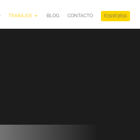
O
TRABAJOS
BLOG
CONTACTO
639163691