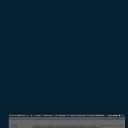
Conversión del formato de los
anuncios de los patrocinadores.
Emisión de los anuncios en los
lugares elegidos por los
patrocinadores.
Cada página tiene integrado un
anuncio de publicidad aportada por
los patrocinadores. La publicidad
debe ser visionada los primeros
segundos para poder acceder a los
contenidos.