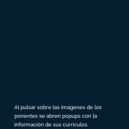
temáticas del programa y videos de 3
ponentes por sección.
Publicación del programa, temática,
ponentes y participantes en el debate
de cada sección.
Conversión de las presentaciones a
portadas en PowerPoint a video para
su correcta visualización en mpg4.
Al pulsar sobre las imágenes de los
ponentes se abren popups con la
información de sus currículos.