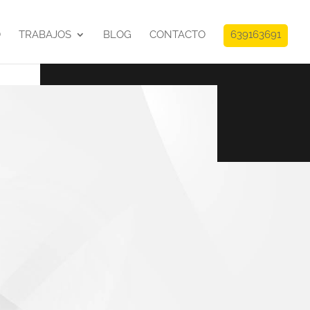
O
TRABAJOS
BLOG
CONTACTO
639163691