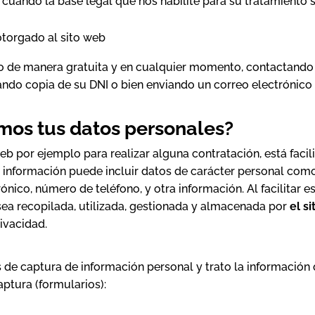
 cuando la base legal que nos habilite para su tratamiento s
otorgado al sito web
lo de manera gratuita y en cualquier momento, contactando
tando copia de su DNI o bien enviando un correo electrónico
amos tus datos personales?
b por ejemplo para realizar alguna contratación, está facil
a información puede incluir datos de carácter personal como
rónico, número de teléfono, y otra información. Al facilitar e
ea recopilada, utilizada, gestionada y almacenada por
el s
rivacidad.
s de captura de información personal y trato la información 
aptura (formularios):