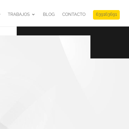
O
TRABAJOS
BLOG
CONTACTO
639163691