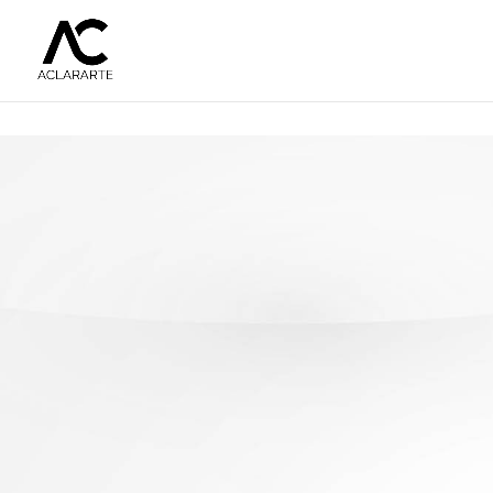
Política
de privac