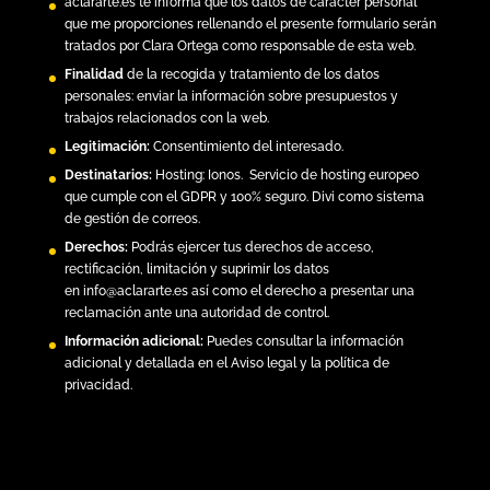
aclararte.es
te informa que los datos de carácter personal
que me proporciones rellenando el presente formulario serán
tratados por Clara Ortega como responsable de esta web.
Finalidad
de la recogida y tratamiento de los datos
personales: enviar la información sobre presupuestos y
trabajos relacionados con la web.
Legitimación:
Consentimiento del interesado.
Destinatarios:
Hosting:
Ionos.
Servicio de hosting europeo
que cumple con el GDPR y 100% seguro. Divi como sistema
de gestión de correos.
Derechos:
Podrás ejercer tus derechos de acceso,
rectificación, limitación y suprimir los datos
en
info@aclararte.es
así como el derecho a presentar una
reclamación ante una autoridad de control.
Información adicional:
Puedes consultar la información
adicional y detallada en el
Aviso legal y la política de
privacidad
.