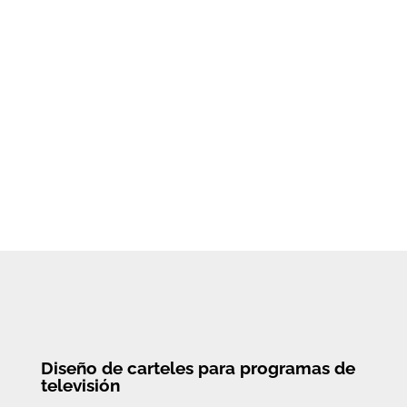
Europroducciones TV
Herramientas:
Photoshop,
Illustrator
Año:
2010
Contrato
Diseño de carteles para programas de
televisión