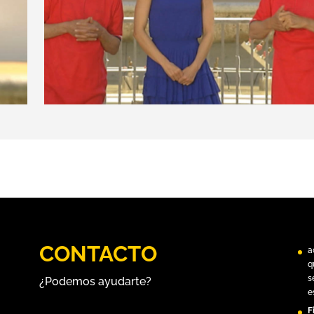
CONTACTO
a
q
s
¿Podemos ayudarte?
e
F