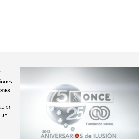
Contrato:
Bassat & Ogilvy
Año:
2013
o
iones
iones
ación
E un