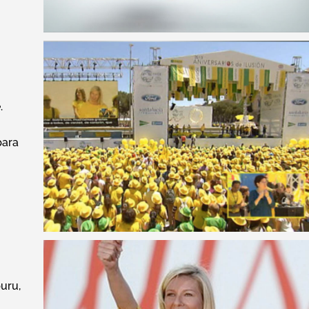
.
para
uru,