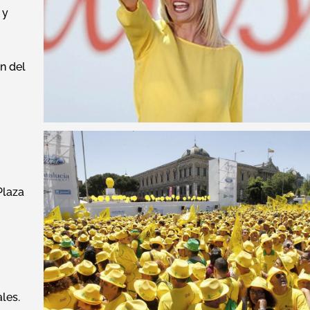
 y
n del
Plaza
les.