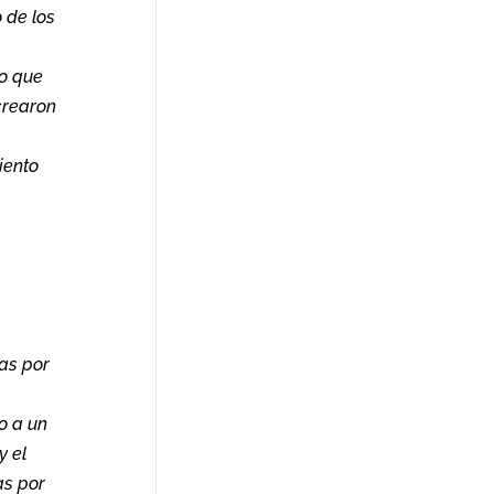
o de los
no que
crearon
iento
as por
o a un
y el
as por