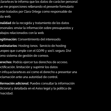
clararte.es
te informa que los datos de carácter personal
ue me proporciones rellenando el presente formulario
erán tratados por Clara Ortega como responsable de
sta web.
inalidad
de la recogida y tratamiento de los datos
ersonales: enviar la información sobre presupuestos y
rabajos relacionados con la web.
egitimación:
Consentimiento del interesado.
estinatarios:
Hosting:
Ionos.
Servicio de hosting
uropeo que cumple con el GDPR y 100% seguro. Divi
omo sistema de gestión de correos.
erechos:
Podrás ejercer tus derechos de acceso,
ectificación, limitación y suprimir los datos
n
info@aclararte.es
así como el derecho a presentar una
eclamación ante una autoridad de control.
nformación adicional:
Puedes consultar la información
dicional y detallada en el
Aviso legal y la política de
rivacidad
.