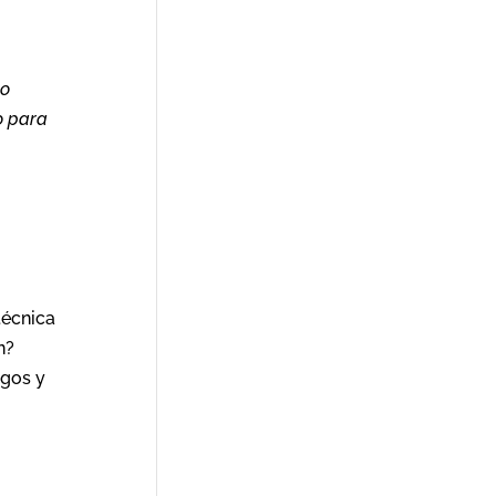
go
o para
técnica
n?
egos y