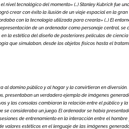
a el nivel tecnológico del momento» (…) Stanley Kubrick fue un
gró crear con éxito la ilusión de un viaje espacial en la gran
cordaba con la tecnología utilizada para crearla» (…) El entor
a representación de un ordenador como personaje central, se 
 en la estética del diseño de posteriores películas de ciencia
logía que simulaban, desde los objetos físicos hasta el tratam
a al domino público y al hogar y la convirtieron en diversión.
ios, presentaban un verdadero ejemplo de imágenes generad
vos y las consolas cambiaron la relación entre el público y la
que se consideraba un juego. El ordenador se había presentad
esiones de entrenamiento en la interacción entre el hombre 
e valores estéticos en el lenguaje de las imágenes generad