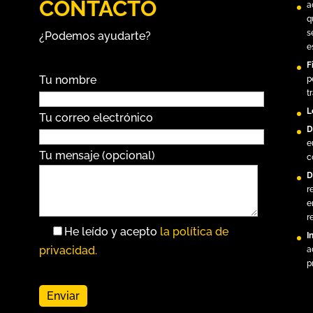
CONTACTO
a
q
s
¿Podemos ayudarte?
e
F
Tu nombre
p
t
L
Tu correo electrónico
D
e
Tu mensaje (opcional)
c
D
r
e
r
He leído y acepto
la política de
I
privacidad.
a
p