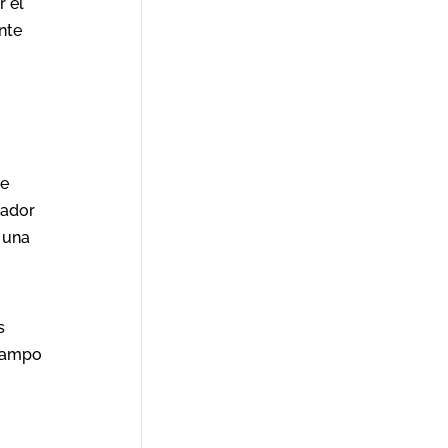
r el
nte
de
sador
 una
s
 campo