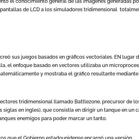
entó el conocimiento general de las imágenes generadas po
s pantallas de LCD a los simuladores tridimensional totalme
creó sus juegos basados en gráficos vectoriales. EN lugar 
la, el enfoque basado en vectores utilizaba un microproce
 matemáticamente y mostraba el gráfico resultante mediante
vectores tridimensional llamado Battlezone, precursor de lo
 siglas en ingles), que consistía en dirigir un tanque en un
os tanques enemigos para poder marcar un tanto.
ctivos que el Gobierno estadounidense encargó una versión