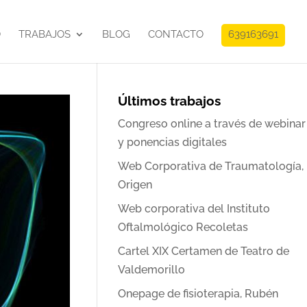
O
TRABAJOS
BLOG
CONTACTO
639163691
Últimos trabajos
Congreso online a través de webinar
y ponencias digitales
Web Corporativa de Traumatología,
Origen
Web corporativa del Instituto
Oftalmológico Recoletas
Cartel XIX Certamen de Teatro de
Valdemorillo
Onepage de fisioterapia, Rubén