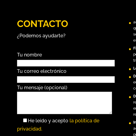
CONTACTO
a
q
s
¿Podemos ayudarte?
e
F
Tu nombre
p
t
L
Tu correo electrónico
D
e
Tu mensaje (opcional)
c
D
r
e
r
He leído y acepto
la política de
I
privacidad.
a
p