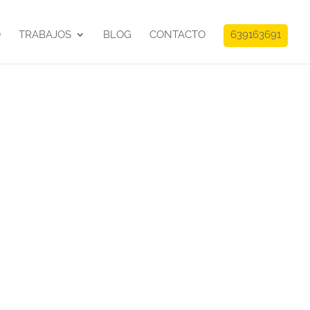
O
TRABAJOS
BLOG
CONTACTO
639163691
 DVD
:
te
el DVD del corto «Vaya Paquete»
as:
Final cut, DVD Studio