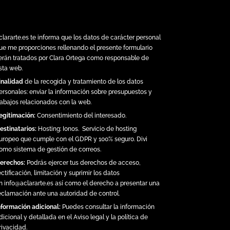
clararte.es
te informa que los datos de carácter personal
ue me proporciones rellenando el presente formulario
erán tratados por Clara Ortega como responsable de
sta web.
inalidad
de la recogida y tratamiento de los datos
ersonales: enviar la información sobre presupuestos y
rabajos relacionados con la web.
egitimación:
Consentimiento del interesado.
estinatarios:
Hosting:
Ionos.
Servicio de hosting
uropeo que cumple con el GDPR y 100% seguro. Divi
omo sistema de gestión de correos.
erechos:
Podrás ejercer tus derechos de acceso,
ectificación, limitación y suprimir los datos
n
info@aclararte.es
así como el derecho a presentar una
eclamación ante una autoridad de control.
nformación adicional:
Puedes consultar la información
dicional y detallada en el
Aviso legal y la política de
rivacidad
.