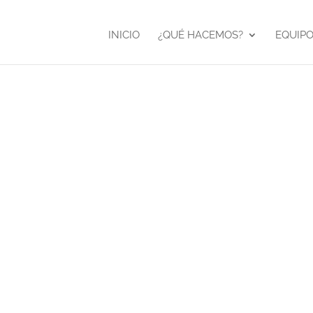
INICIO
¿QUÉ HACEMOS?
EQUIP
Menú
Cliente
Vaya Paque
Vídeo para 
Herramient
Año:
2010
Freelance