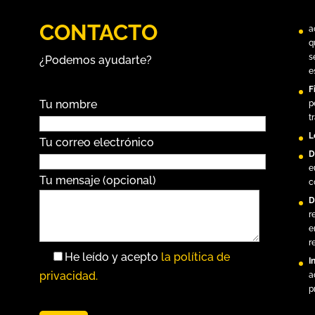
CONTACTO
a
q
s
¿Podemos ayudarte?
e
F
Tu nombre
p
t
L
Tu correo electrónico
D
e
Tu mensaje (opcional)
c
D
r
e
r
He leído y acepto
la política de
I
privacidad.
a
p