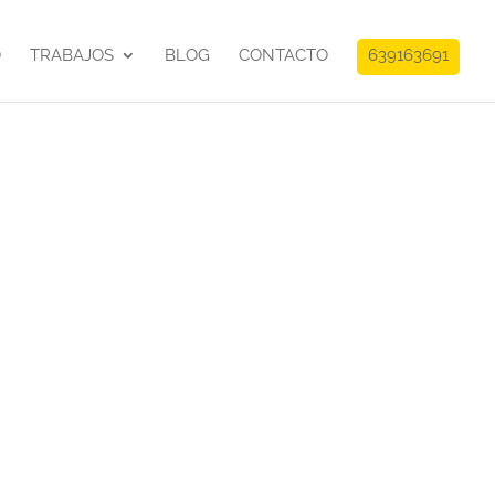
O
TRABAJOS
BLOG
CONTACTO
639163691
orativo
sultoría tecnológica Altim.