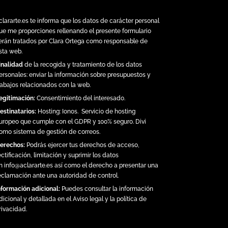
clararte.es
te informa que los datos de carácter personal
ue me proporciones rellenando el presente formulario
erán tratados por Clara Ortega como responsable de
sta web.
inalidad
de la recogida y tratamiento de los datos
ersonales: enviar la información sobre presupuestos y
rabajos relacionados con la web.
egitimación:
Consentimiento del interesado.
estinatarios:
Hosting:
Ionos.
Servicio de hosting
uropeo que cumple con el GDPR y 100% seguro. Divi
omo sistema de gestión de correos.
erechos:
Podrás ejercer tus derechos de acceso,
ectificación, limitación y suprimir los datos
n
info@aclararte.es
así como el derecho a presentar una
eclamación ante una autoridad de control.
nformación adicional:
Puedes consultar la información
dicional y detallada en el
Aviso legal y la política de
rivacidad
.