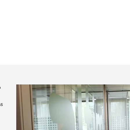
Adobe After Effects y Premi
Año:
2017
Contrato
o
as