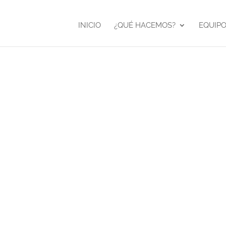
INICIO
¿QUÉ HACEMOS?
EQUIP
Vídeo Corp
Cliente:
altim®
Vídeo corporativo de la con
Herramientas: