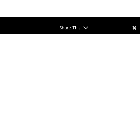
Share This
639 16 36 91
CONTACTO
¿Podemos ayudarte?
Tu nombre