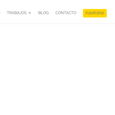
O
TRABAJOS
BLOG
CONTACTO
639163691
o y producción del
o
:
venta del acto de inauguración del aeropuerto
aga
as:
Photoshop, In-desing