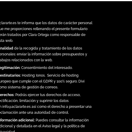
clararte.es
te informa que los datos de carácter personal
ue me proporciones rellenando el presente formulario
erán tratados por Clara Ortega como responsable de
sta web.
inalidad
de la recogida y tratamiento de los datos
ersonales: enviar la información sobre presupuestos y
rabajos relacionados con la web.
egitimación:
Consentimiento del interesado.
estinatarios:
Hosting:
Ionos.
Servicio de hosting
uropeo que cumple con el GDPR y 100% seguro. Divi
omo sistema de gestión de correos.
erechos:
Podrás ejercer tus derechos de acceso,
ectificación, limitación y suprimir los datos
n
info@aclararte.es
así como el derecho a presentar una
eclamación ante una autoridad de control.
nformación adicional:
Puedes consultar la información
dicional y detallada en el
Aviso legal y la política de