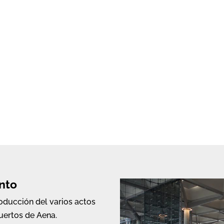
Producción
Año:
2010
Contrato: B
nto
oducción del varios actos
uertos de Aena.