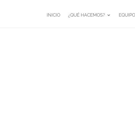
INICIO
¿QUÉ HACEMOS?
EQUIP
Diseñ
event
Cliente
Aena
Dossier de 
T-3 de Mál
Herramient