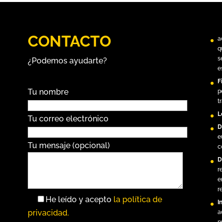
CONTACTO
a
q
s
¿Podemos ayudarte?
e
F
Tu nombre
p
t
L
Tu correo electrónico
D
e
Tu mensaje (opcional)
c
D
r
e
r
He leído y acepto
la política de
I
privacidad.
a