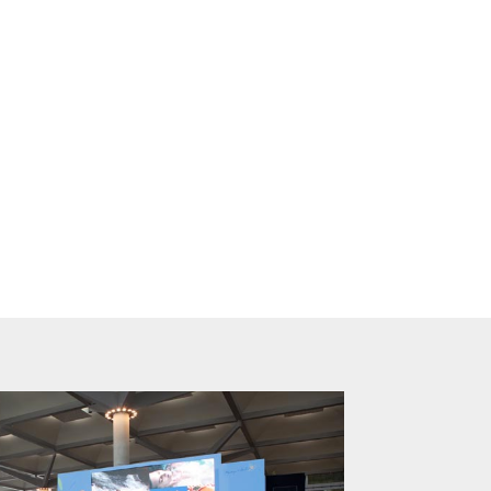
 del evento.
assat & Ogilvy